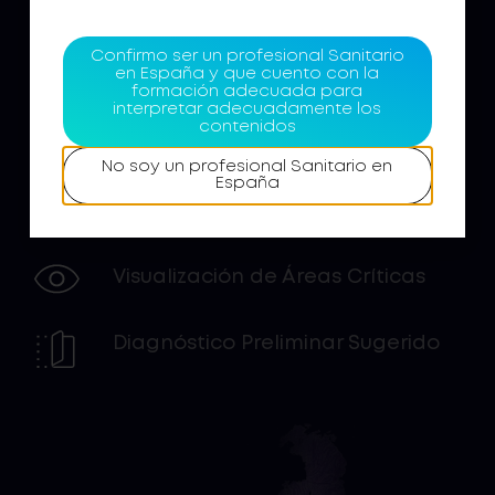
Mejora la Eficiencia
del
Diagnóstico
Confirmo ser un profesional Sanitario
en España y que cuento con la
formación adecuada para
interpretar adecuadamente los
Automatización
del Flujo de
contenidos
Trabajo
No soy un profesional Sanitario en
España
Estandarización
de Resultados
Visualización
de Áreas Críticas
Diagnóstico
Preliminar Sugerido